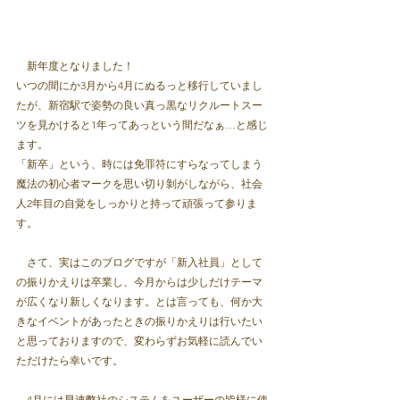
　新年度となりました！
いつの間にか3月から4月にぬるっと移行していまし
たが、新宿駅で姿勢の良い真っ黒なリクルートスー
ツを見かけると1年ってあっという間だなぁ…と感じ
ます。
「新卒」という、時には免罪符にすらなってしまう
魔法の初心者マークを思い切り剝がしながら、社会
人2年目の自覚をしっかりと持って頑張って参りま
す。
　さて、実はこのブログですが「新入社員」として
の振りかえりは卒業し、今月からは少しだけテーマ
が広くなり新しくなります。とは言っても、何か大
きなイベントがあったときの振りかえりは行いたい
と思っておりますので、変わらずお気軽に読んでい
ただけたら幸いです。
　4月には早速弊社のシステムをユーザーの皆様に使