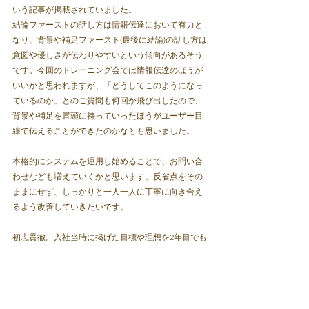
いう記事が掲載されていました。
結論ファーストの話し方は情報伝達において有力と
なり、背景や補足ファースト(最後に結論)の話し方は
意図や優しさが伝わりやすいという傾向があるそう
です。今回のトレーニング会では情報伝達のほうが
いいかと思われますが、「どうしてこのようになっ
ているのか」とのご質問も何回か飛び出したので、
背景や補足を冒頭に持っていったほうがユーザー目
線で伝えることができたのかなとも思いました。
本格的にシステムを運用し始めることで、お問い合
わせなども増えていくかと思います。反省点をその
ままにせず、しっかりと一人一人に丁寧に向き合え
るよう改善していきたいです。
初志貫徹。入社当時に掲げた目標や理想を2年目でも
意識し、もっと成長できるように気を引き締めてい
きます。