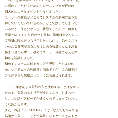
い慣れていただくためのトレーニング会が行われ、
個人的に大きなイベントとなりました。
ユーザーの皆様がどこまでシステムの利用方法を理
解していただいているのか、どこで躓いてしまって
いるのか、何も分からない状態でしたので、何度も
先輩とMTGやすり合わせを重ね、準備は念入りにし
て当日に臨んだつもりでした。しかし、恐らくこう
いったご質問が出るだろうとある程度行った予測も
あまり当たらず…。改めてユーザー目線で考える大
切さを認識しました。
初めてシステムに触る方にどう説明したらよいの
か、システムへの理解度も勿論ですが、己の日本語
力も試された業務だったようにも感じられます。
　ここ1年はあまり外部の方と接触することはなかっ
たので、緊張のあまり声が小さくなってしまった
り、つい話すスピードが速くなってしまっていたよ
うな気がします。
また、雑誌「PRESIDENT」には「なんでもかんでも
結論から入る」ことが逆効果になるケースもあると