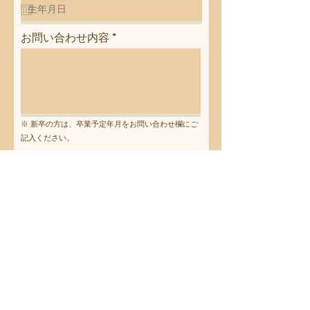
q
u
i
お問い合わせ内容
r
e
d
※ 新卒の方は、卒業予定年月をお問い合わせ欄にご
記入ください。
個人情報の提供
同意日