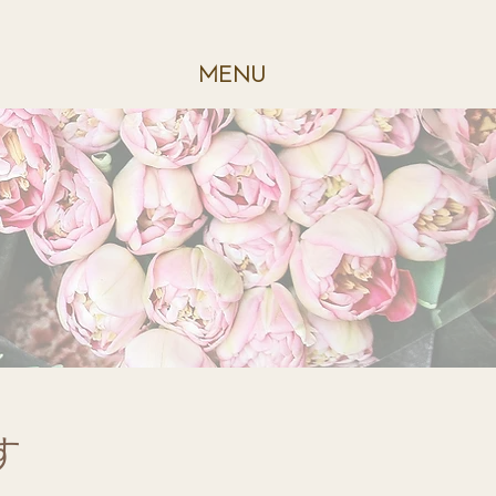
ME
NU
す