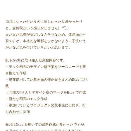
10月になったというのに涼しかったり暑かったり
と、全然秋という感じがしません(  ¯꒳¯̥̥  )︎

まだまだ気温が安定しなさそうなため、体調面が不
安ですが、本格的な風邪をひかないように手洗いう
がいなど気を付けていきたいと思います。
以下が9月に取り組んだ業務内容です。

・モック画面のデザイン修正案をソースコードを書
き換えて作成

・現在使用している画面の修正案をまとめExcelに記
載

・同期のKさんとデザイン案のマージをExcelで作成

・新たな画面のモック作成

・参加しているプロジェクトの取引先に出向き、打
ち合わせに参加
先月はExcelを用いての資料作成が多かったですが、
今月はたくさんソースコードを書きました(*^^)v