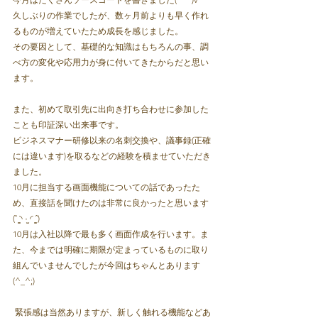
久しぶりの作業でしたが、数ヶ月前よりも早く作れ
るものが増えていたため成長を感じました。
その要因として、基礎的な知識はもちろんの事、調
べ方の変化や応用力が身に付いてきたからだと思い
ます。  
また、初めて取引先に出向き打ち合わせに参加した
ことも印証深い出来事です。
ビジネスマナー研修以来の名刺交換や、議事録(正確
には違います)を取るなどの経験を積ませていただき
ました。
10月に担当する画面機能についての話であったた
め、直接話を聞けたのは非常に良かったと思います
(ˆ ̳◝ ·̫ ◜ ̳ˆ)  　
10月は入社以降で最も多く画面作成を行います。ま
た、今までは明確に期限が定まっているものに取り
組んでいませんでしたが今回はちゃんとあります
(^_^;)
 緊張感は当然ありますが、新しく触れる機能などあ