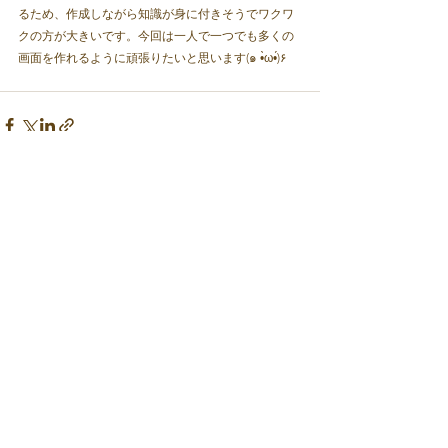
るため、作成しながら知識が身に付きそうでワクワ
クの方が大きいです。今回は一人で一つでも多くの
画面を作れるように頑張りたいと思います(๑ •̀ω•́)۶
すべて表示
最新記事