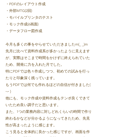
・PDFのレイアウト作成

・外部MTG(2回)

・モバイルプリンタのテスト

・モック作成(6画面)

・データフロー図作成
今月も多くの事をやらせていただきましたm(_ _)m
先月に比べて資料作成系が多かったように見えます
が、実際はそこまで時間をかけずに終えられていた
ため、開発に力を入れた月でした。
特にPDFでは色々作成しつつ、初めての試みを行っ
たりと印象深く残っています。
もうPDFでは何でも作れるほどの自信が付きました( 
⋅֊⋅ ) 
他にも、モック作成や資料作成もテンポ良くできて
いたため良い調子だと思います。
また、1つの業務内容に対しどれくらいの時間で作り
終わるかなどが分かるようになってきたため、先見
性が高まったように感じます。
こう見ると全体的に良かった感じですが、画面を作