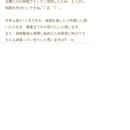
る際にSQL関係でそこそこ苦戦したため、もう少し
知識を付けたいですね｡ﾟ(ﾟ´Д｀ﾟ)゜｡
今年も残り1ヶ月ですが、体調を崩したり作業にに躓
いたりせず、最後までやり切りたいと思います。
また、資格勉強も再開し始めたため取得に向けてそ
ちらも頑張っていきたいと思いますp(´∇｀)q
すべて表示
最新記事