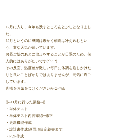
12月に入り、今年も残すところあと少しとなりまし
た。
12月というのに昼間は暖かく朝晩は冷え込むとい
う、変な天気が続いています。
お昼ご飯のあとに散歩をすることが日課のため、個
人的にはありがたいです(*´︶`*) 
その反面、温度差が激しい毎日に体調を崩しかけた
りと良いことばかりではありませんが、元気に過ご
しています。
皆様をお気をつけくださいฅ･ω･*)⚠
{{--11月に行った業務--}}

・単体テスト

・単体テスト内容確認+修正

・更新機能作成

・設計書作成(画面項目定義書まで)

・PDF作成
