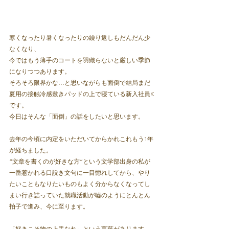
寒くなったり暑くなったりの繰り返しもだんだん少
なくなり、
今ではもう薄手のコートを羽織らないと厳しい季節
になりつつあります。
そろそろ限界かな…と思いながらも面倒で結局まだ
夏用の接触冷感敷きパッドの上で寝ている新入社員K
です。
今日はそんな「面倒」の話をしたいと思います。
去年の今頃に内定をいただいてからかれこれもう1年
が経ちました。
“文章を書くのが好きな方”という文学部出身の私が
一番惹かれる口説き文句に一目惚れしてから、やり
たいこともなりたいものもよく分からなくなってし
まい行き詰っていた就職活動が嘘のようにとんとん
拍子で進み、今に至ります。
「好きこそ物の上手なれ」という言葉があります