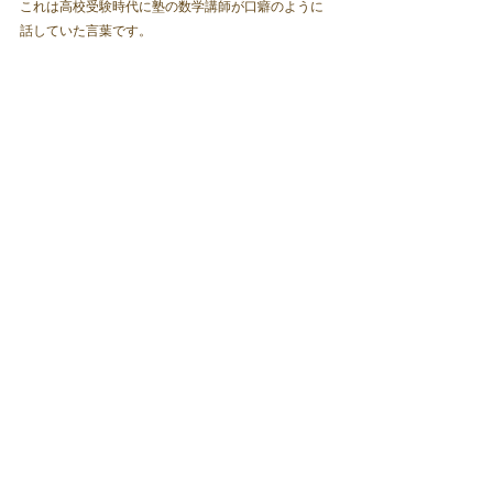
これは高校受験時代に塾の数学講師が口癖のように
話していた言葉です。
少しずつ感覚を掴み始めてきたので、これからは近
道を探すことも視野に入れながらも、
一暴十寒にはならぬよう変わらず努力し続けます！
すべて表示
最新記事