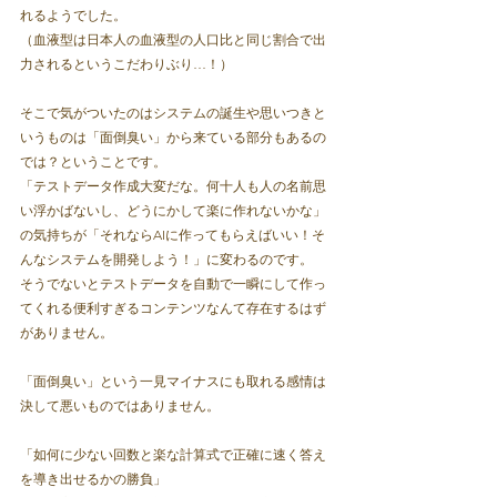
れるようでした。
（血液型は日本人の血液型の人口比と同じ割合で出
力されるというこだわりぶり…！）
そこで気がついたのはシステムの誕生や思いつきと
いうものは「面倒臭い」から来ている部分もあるの
では？ということです。
「テストデータ作成大変だな。何十人も人の名前思
い浮かばないし、どうにかして楽に作れないかな」
の気持ちが「それならAIに作ってもらえばいい！そ
んなシステムを開発しよう！」に変わるのです。
そうでないとテストデータを自動で一瞬にして作っ
てくれる便利すぎるコンテンツなんて存在するはず
がありません。
「面倒臭い」という一見マイナスにも取れる感情は
決して悪いものではありません。
「如何に少ない回数と楽な計算式で正確に速く答え
を導き出せるかの勝負」