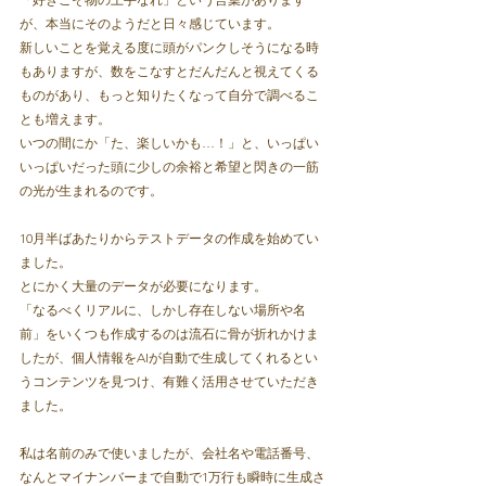
が、本当にそのようだと日々感じています。
新しいことを覚える度に頭がパンクしそうになる時
もありますが、数をこなすとだんだんと視えてくる
ものがあり、もっと知りたくなって自分で調べるこ
とも増えます。
いつの間にか「た、楽しいかも…！」と、いっぱい
いっぱいだった頭に少しの余裕と希望と閃きの一筋
の光が生まれるのです。
10月半ばあたりからテストデータの作成を始めてい
ました。
とにかく大量のデータが必要になります。
「なるべくリアルに、しかし存在しない場所や名
前」をいくつも作成するのは流石に骨が折れかけま
したが、個人情報をAIが自動で生成してくれるとい
うコンテンツを見つけ、有難く活用させていただき
ました。
私は名前のみで使いましたが、会社名や電話番号、
なんとマイナンバーまで自動で1万行も瞬時に生成さ