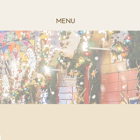
ME
NU