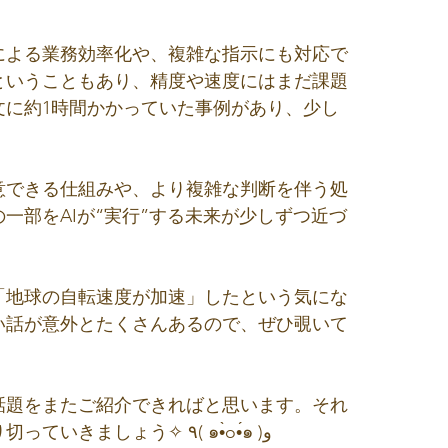
による業務効率化や、複雑な指示にも対応で
ということもあり、精度や速度にはまだ課題
文に約1時間かかっていた事例があり、少し
意できる仕組みや、より複雑な判断を伴う処
一部をAIが“実行”する未来が少しずつ近づ
今月は「地球の自転速度が加速」したという気にな
い話が意外とたくさんあるので、ぜひ覗いて
話題をまたご紹介できればと思います。それ
では、熱中症には気をつけて、夏をなんとか乗り切っていきましょう✧ ٩( ๑•̀o•́๑ )و